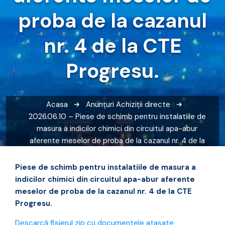
proba de la cazanul
nr. 4 de la CTE
Progresu.
Acasa
Anunțuri
Achiziții directe
2026.06.10 – Piese de schimb pentru instalatiile de
masura a indicilor chimici din circuitul apa-abur
aferente meselor de proba de la cazanul nr. 4 de la
CTE Progresu.
Piese de schimb pentru instalatiile de masura a
indicilor chimici din circuitul apa-abur aferente
meselor de proba de la cazanul nr. 4 de la CTE
Progresu.
Descarcă fisierul zip cu documentele atașate