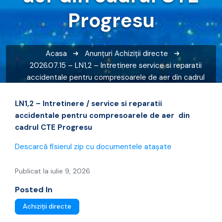
Progresu
Acasa
Anunțuri
Achiziții directe
2026.07.15 – LN1,2 – Intretinere service si reparatii
accidentale pentru compresoarele de aer din cadrul
CTE Progresu
LN1,2 – Intretinere / service si reparatii
accidentale pentru compresoarele de aer din
cadrul CTE Progresu
Descarcă fisierul zip cu documentele atașate
Publicat la iulie 9, 2026
Posted In
Achiziții directe