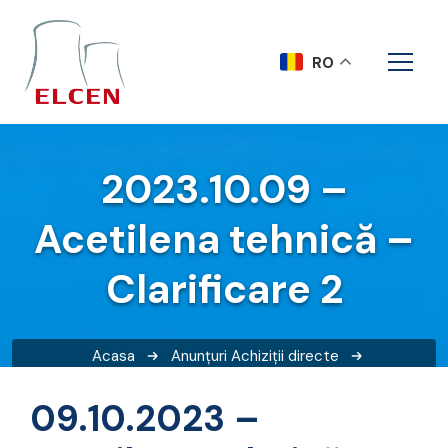
RO
2023.10.09 –
Acetilena tehnică –
Clarificare 2
Acasa
Anunțuri
Achiziții directe
2023.10.09 – Acetilena tehnică – Clarificare 2
09.10.2023 –