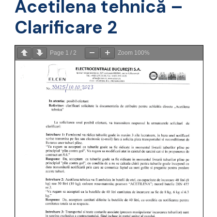
Acetilena tehnică –
Clarificare 2
Page
1
/
2
Zoom
100%