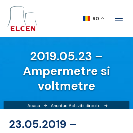
RO
2019.05.23 –
Ampermetre si
voltmetre
Acasa
Anunțuri
Achiziții directe
2019.05.23 – Ampermetre si voltmetre
23.05.2019 –