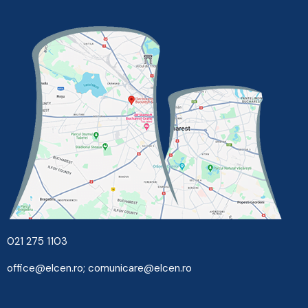
021 275 1103
office@elcen.ro
;
comunicare@elcen.ro