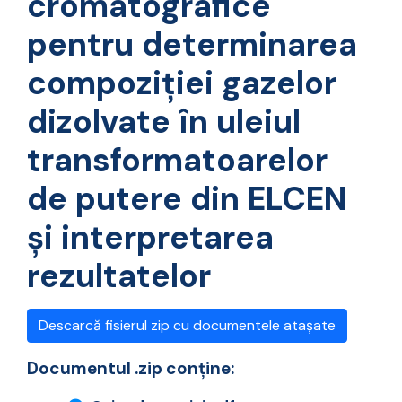
cromatografice
pentru determinarea
compoziției gazelor
dizolvate în uleiul
transformatoarelor
de putere din ELCEN
și interpretarea
rezultatelor
Descarcă fisierul zip cu documentele atașate
Documentul .zip conține: