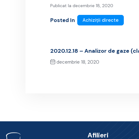
Publicat la decembrie 18, 2020
Posted In
Achiziții directe
2020.12.18 – Analizor de gaze (cla
decembrie 18, 2020
Previous Post
Afilieri