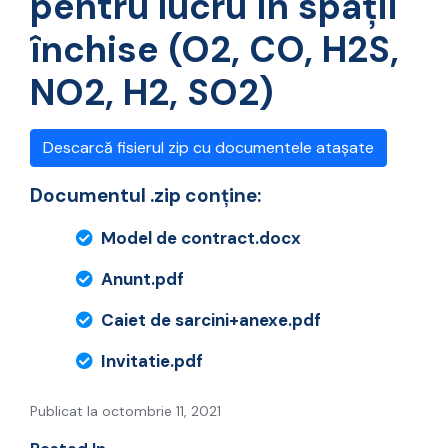
pentru lucru în spații
închise (O2, CO, H2S,
NO2, H2, SO2)
Descarcă fisierul zip cu documentele atașate
Documentul .zip conține:
Model de contract.docx
Anunt.pdf
Caiet de sarcini+anexe.pdf
Invitatie.pdf
Publicat la octombrie 11, 2021