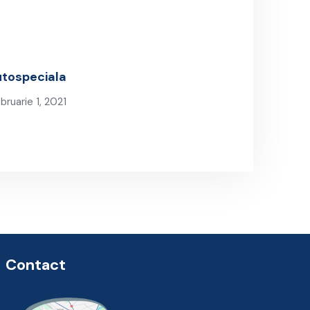
utospeciala
bruarie 1, 2021
Next Post
Contact