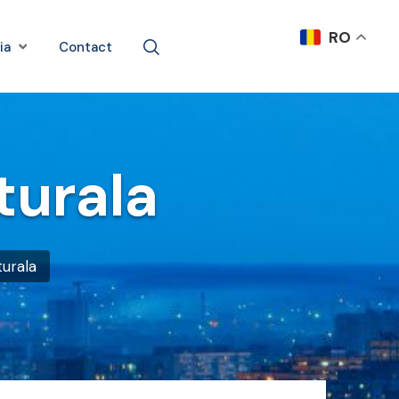
RO
ia
Contact
turala
turala