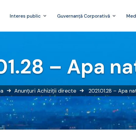
Interes public
Guvernanță Corporativă
Med
01.28 – Apa na
sa
Anunțuri
Achiziții directe
2021.01.28 – Apa na