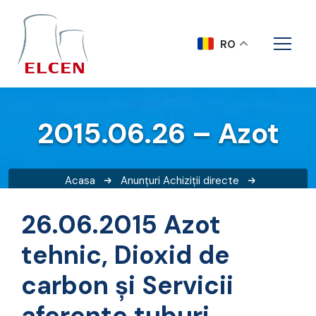
RO
2015.06.26 – Azot
Acasa
Anunțuri
Achiziții directe
2015.06.26 – Azot
26.06.2015 Azot
tehnic, Dioxid de
carbon și Servicii
aferente tuburi