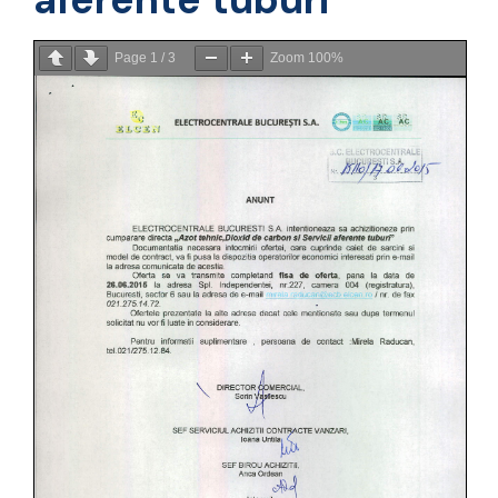
Page
1
/
3
Zoom
100%