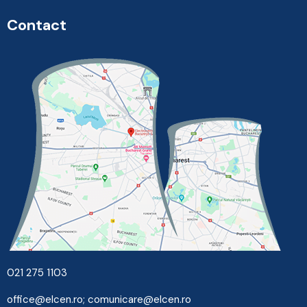
Contact
021 275 1103
office@elcen.ro
;
comunicare@elcen.ro