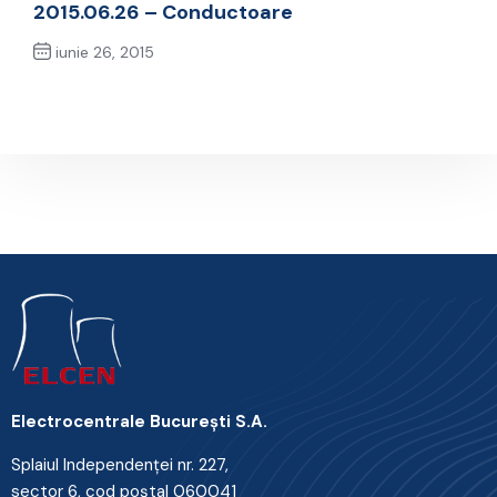
2015.06.26 – Conductoare
iunie 26, 2015
Next Post
Electrocentrale Bucureşti S.A.
Splaiul Independenţei nr. 227,
sector 6, cod poştal 060041