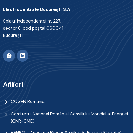
Electrocentrale Bucureşti S.A.
Splaiul Independenţei nr. 227,
sector 6, cod poştal 060041
Bucureşti
Afilieri
COGEN România
Comitetul Naţional Român al Consiliului Mondial al Energiei
(CNR-CME)
HENRO - Asociația Producătorilor de Energie Electrică