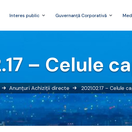
Interes public
Guvernanță Corporativă
Med
.17 – Celule c
Anunțuri
Achiziții directe
2021.02.17 – Celule c