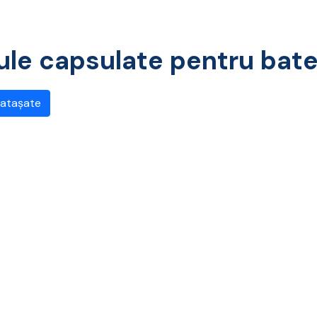
ule capsulate pentru bate
 atașate