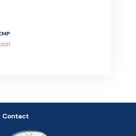
 CMP
 2021
st
Contact