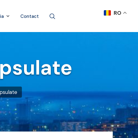
RO
ia
Contact
apsulate
apsulate