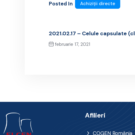
Posted In
Achiziții directe
2021.02.17 – Celule capsulate (cla
februarie 17, 2021
Previous Post
Afilieri
COGEN România