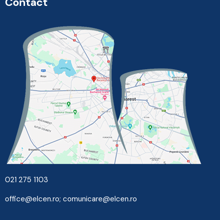
Contact
021 275 1103
office@elcen.ro
;
comunicare@elcen.ro