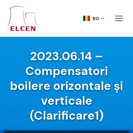
RO
2023.06.14 –
Compensatori
boilere orizontale și
verticale
(Clarificare1)