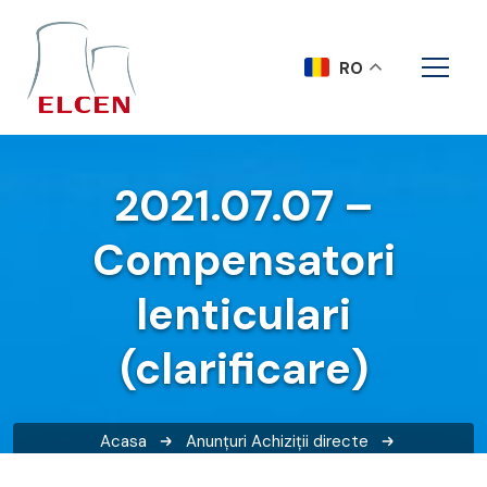
RO
2021.07.07 –
Compensatori
lenticulari
(clarificare)
Acasa
Anunțuri
Achiziții directe
2021.07.07 – Compensatori lenticulari (clarificare)