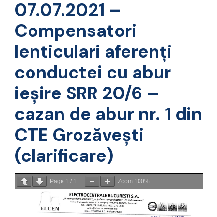
07.07.2021 –
Compensatori
lenticulari aferenți
conductei cu abur
ieșire SRR 20/6 –
cazan de abur nr. 1 din
CTE Grozăvești
(clarificare)
Page
1
/
1
Zoom
100%