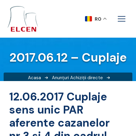
RO
2017.06.12 – Cuplaje
Acasa
Anunțuri
Achiziții directe
2017.06.12 – Cuplaje
12.06.2017 Cuplaje
sens unic PAR
aferente cazanelor
nr.3 și 4 din cadrul