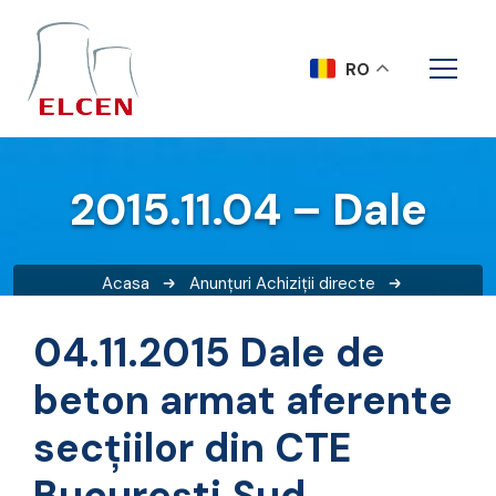
RO
2015.11.04 – Dale
Acasa
Anunțuri
Achiziții directe
2015.11.04 – Dale
04.11.2015 Dale de
beton armat aferente
secțiilor din CTE
București Sud