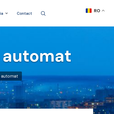
RO
ia
Contact
t automat
t automat