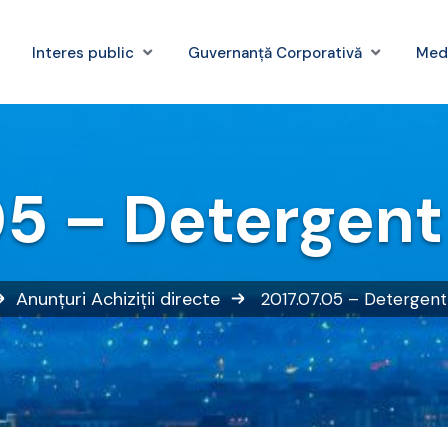
Interes public
Guvernanță Corporativă
Med
05 – Detergen
Anunțuri
Achiziții directe
2017.07.05 – Detergen