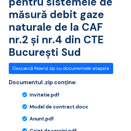
pentru sistemele de
măsură debit gaze
naturale de la CAF
nr.2 și nr.4 din CTE
București Sud
Descarcă fisierul zip cu documentele atașate
Documentul .zip conține:
Invitatie.pdf
Model de contract.docx
Anunt.pdf
Caiet de sarcini.pdf