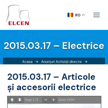
RO
2015.03.17 – Electrice
Acasa
Anunțuri
Achiziții directe
2015.03.17 – Electrice
2015.03.17 – Articole
și accesorii electrice
Page
1
/
5
Zoom
100%