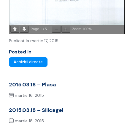
Page
1
/
5
Zoom
100%
Publicat la martie 17, 2015
Posted In
Achiziții directe
2015.03.16 – Plasa
martie 16, 2015
Previous Post
2015.03.18 – Silicagel
martie 18, 2015
Next Post