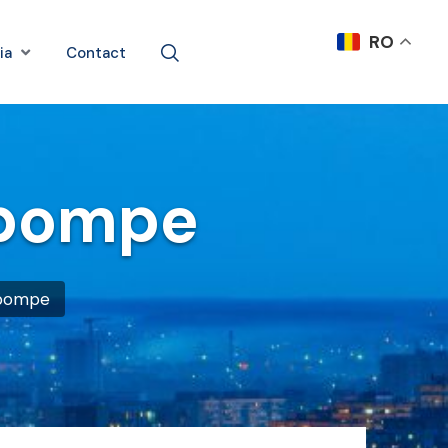
RO
ia
Contact
opompe
opompe