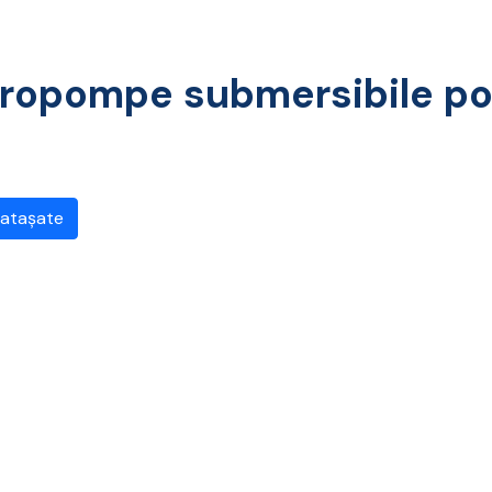
tropompe submersibile po
 atașate