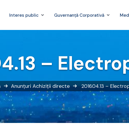
Interes public
Guvernanță Corporativă
Med
04.13 – Electr
a
Anunțuri
Achiziții directe
2016.04.13 – Electr