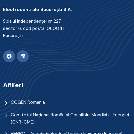
Electrocentrale Bucureşti S.A.
Splaiul Independenţei nr. 227,
sector 6, cod poştal 060041
Bucureşti
Afilieri
COGEN România
Comitetul Naţional Român al Consiliului Mondial al Energiei
(CNR-CME)
HENRO - Asociația Producătorilor de Energie Electrică