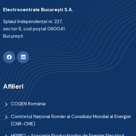
Electrocentrale Bucureşti S.A.
Splaiul Independenţei nr. 227,
sector 6, cod poştal 060041
Bucureşti
Afilieri
COGEN România
Comitetul Naţional Român al Consiliului Mondial al Energiei
(CNR-CME)
HENRO - Asociația Producătorilor de Energie Electrică