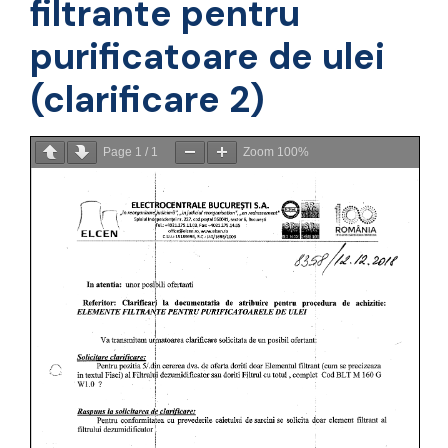
filtrante pentru
purificatoare de ulei
(clarificare 2)
Page
1
/
1
Zoom
100%