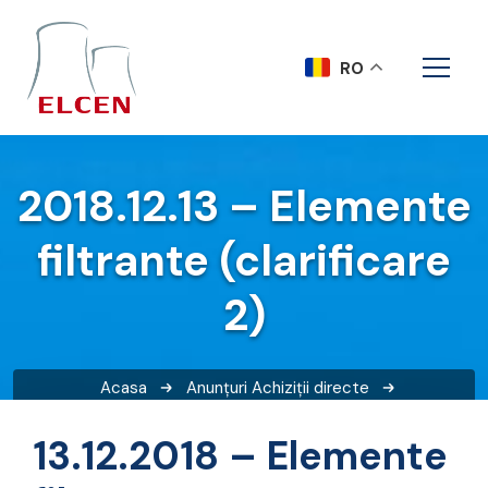
RO
2018.12.13 – Elemente
filtrante (clarificare
2)
Acasa
Anunțuri
Achiziții directe
2018.12.13 – Elemente filtrante (clarificare 2)
13.12.2018 – Elemente