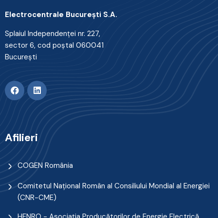
Electrocentrale Bucureşti S.A.
Splaiul Independenţei nr. 227,
sector 6, cod poştal 060041
Bucureşti
Afilieri
COGEN România
Comitetul Naţional Român al Consiliului Mondial al Energiei
(CNR-CME)
HENRO - Asociația Producătorilor de Energie Electrică