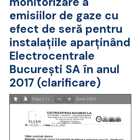
monitorizare a
emisiilor de gaze cu
efect de seră pentru
instalațiile aparținând
Electrocentrale
București SA în anul
2017 (clarificare)
Page
1
/
1
Zoom
100%