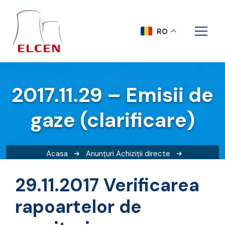
RO
2017.11.29 – Emisii de
gaze (clarificare)
Acasa
Anunțuri
Achiziții directe
2017.11.29 – Emisii de gaze (clarificare)
29.11.2017 Verificarea
rapoartelor de