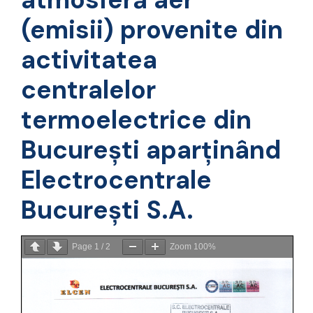
(emisii) provenite din
activitatea
centralelor
termoelectrice din
București aparținând
Electrocentrale
București S.A.
Page
1
/
2
Zoom
100%