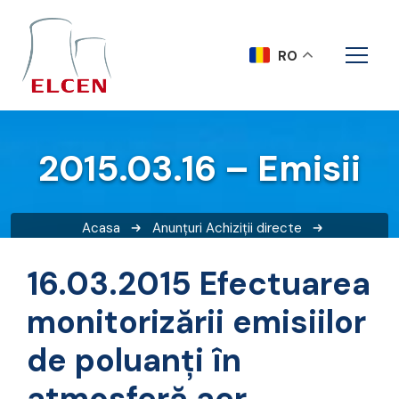
RO
2015.03.16 – Emisii
Acasa
Anunțuri
Achiziții directe
2015.03.16 – Emisii
16.03.2015 Efectuarea
monitorizării emisiilor
de poluanți în
atmosferă aer