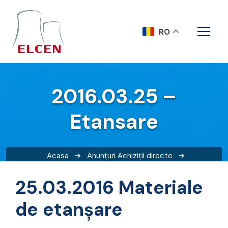
RO
2016.03.25 –
Etansare
Acasa
Anunțuri
Achiziții directe
2016.03.25 – Etansare
25.03.2016 Materiale
de etanșare