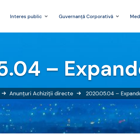
Interes public
Guvernanță Corporativă
Med
5.04 – Expando
Anunțuri
Achiziții directe
2020.05.04 – Expando