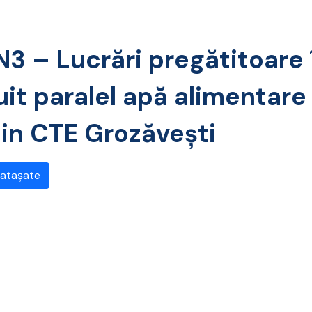
3 – Lucrări pregătitoare 
cuit paralel apă alimentar
din CTE Grozăvești
 atașate