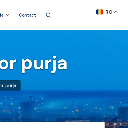
RO
ia
Contact
r purja
r purja