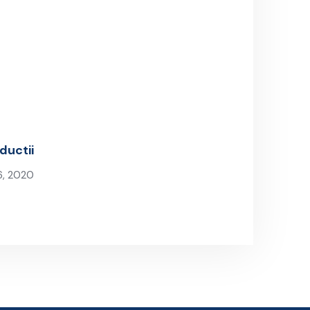
ductii
6, 2020
Post