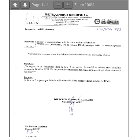
Page
1
/
1
Zoom
100%