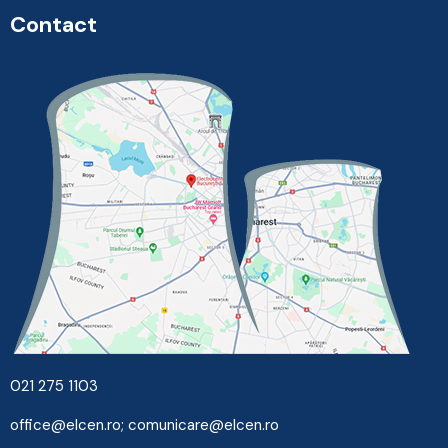
Contact
021 275 1103
office@elcen.ro
;
comunicare@elcen.ro