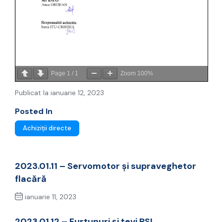
Page
1
/
1
Zoom
100%
Publicat la ianuarie 12, 2023
Posted In
Achiziții directe
2023.01.11 – Servomotor și supraveghetor
flacără
ianuarie 11, 2023
Previous Post
2023.01.12 – Furtunuri și țevi PSI