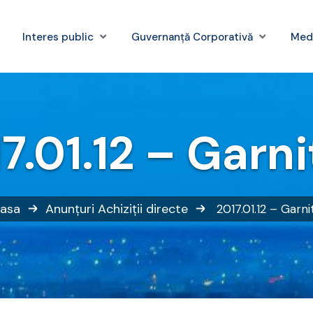
Interes public
Guvernanță Corporativă
Med
7.01.12 – Garni
asa
Anunțuri
Achiziții directe
2017.01.12 – Garni