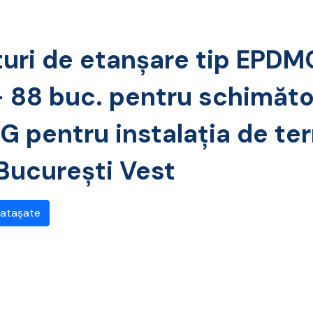
ituri de etanșare tip EPD
– 88 buc. pentru schimăto
G pentru instalația de te
 București Vest
 atașate