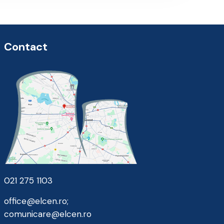
Contact
021 275 1103
office@elcen.ro
;
comunicare@elcen.ro