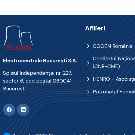
Afilieri
COGEN România
Comitetul Naţional
Electrocentrale Bucureşti S.A.
(CNR-CME)
Splaiul Independenţei nr. 227,
HENRO - Asociația
sector 6, cod poştal 060041
Bucureşti
Patronatul Femei