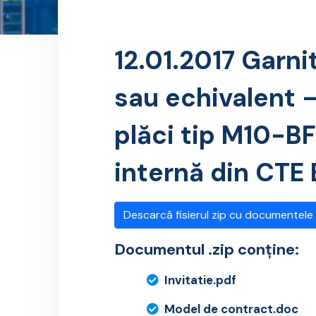
12.01.2017 Garn
sau echivalent 
plăci tip M10-BF
internă din CTE
Descarcă fisierul zip cu documentele
Documentul .zip conține:
Invitatie.pdf
Model de contract.doc