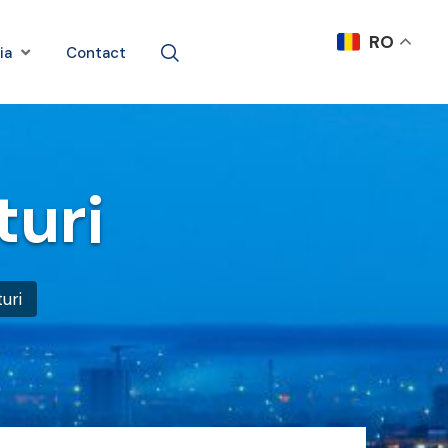
RO
ia
Contact
turi
turi