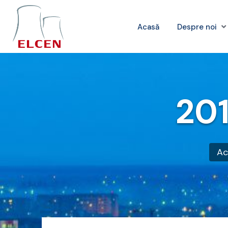
Acasă
Despre noi
201
Ac