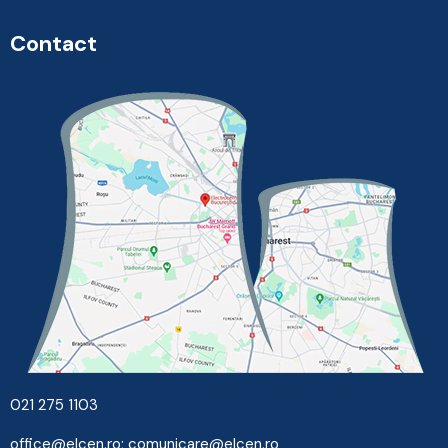
Contact
021 275 1103
office@elcen.ro
;
comunicare@elcen.ro