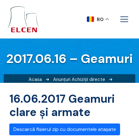
RO
2017.06.16 – Geamuri
Acasa
Anunțuri
Achiziții directe
2017.06.16 – Geamuri
16.06.2017 Geamuri
clare și armate
Descarcă fisierul zip cu documentele atașate