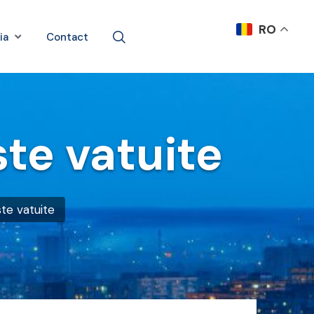
RO
ia
Contact
ste vatuite
ste vatuite