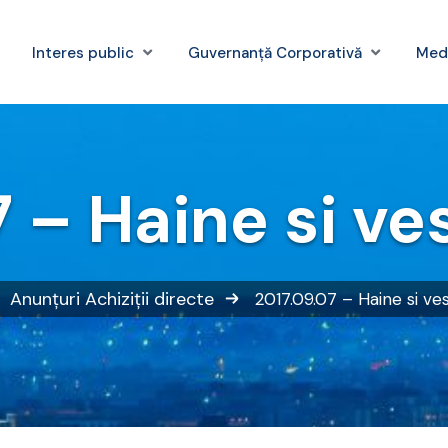
Interes public
Guvernanță Corporativă
Med
 – Haine si ve
Anunțuri
Achiziții directe
2017.09.07 – Haine si ve