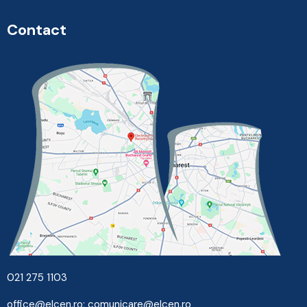
Contact
021 275 1103
office@elcen.ro
;
comunicare@elcen.ro