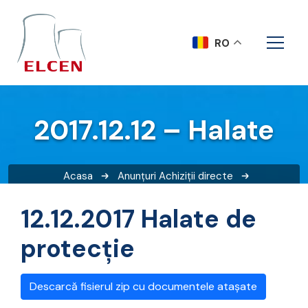
RO
2017.12.12 – Halate
Acasa
Anunțuri
Achiziții directe
2017.12.12 – Halate
12.12.2017 Halate de
protecție
Descarcă fisierul zip cu documentele atașate