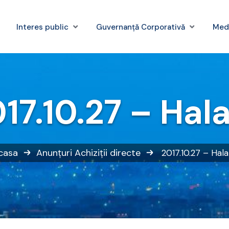
Interes public
Guvernanță Corporativă
Med
17.10.27 – Hal
casa
Anunțuri
Achiziții directe
2017.10.27 – Hal