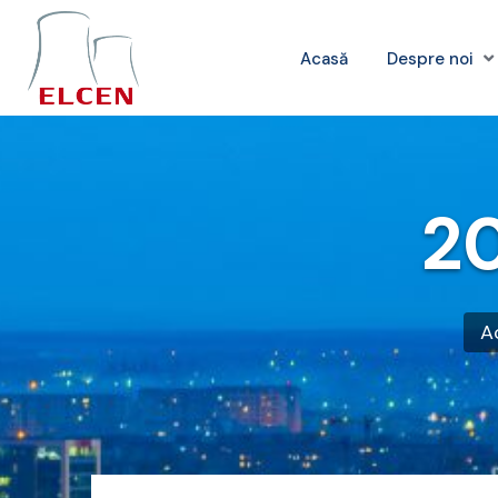
Acasă
Despre noi
20
A