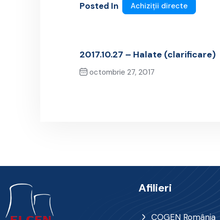
Posted In
Achiziții directe
2017.10.27 – Halate (clarificare)
octombrie 27, 2017
Previous Post
Afilieri
COGEN România