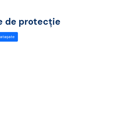
e de protecție
 atașate