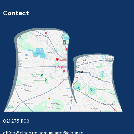
Contact
021 275 1103
office@elcen.ro
;
comunicare@elcen.ro