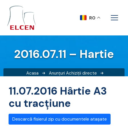
RO
2016.07.11 – Hartie
Acasa
Anunțuri
Achiziții directe
2016.07.11 – Hartie
11.07.2016 Hârtie A3
cu tracțiune
Descarcă fisierul zip cu documentele atașate