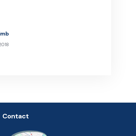
himb
2018
st
Contact