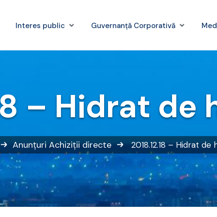
Interes public
Guvernanță Corporativă
Med
18 – Hidrat de 
Anunțuri
Achiziții directe
2018.12.18 – Hidrat de 