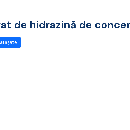
drat de hidrazină de conce
 atașate