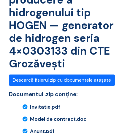
hidrogenului tip
HOGEN — generator
de hidrogen seria
4×0303133 din CTE
Grozăvești
Descarcă fisierul zip cu documentele atașate
Documentul .zip conține:
Invitatie.pdf
Model de contract.doc
Anunt.pdf