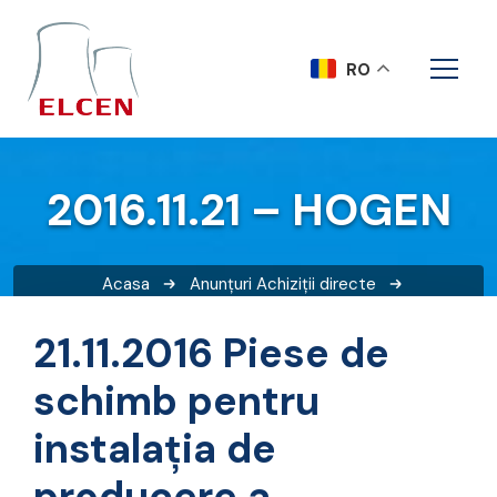
RO
2016.11.21 – HOGEN
Acasa
Anunțuri
Achiziții directe
2016.11.21 – HOGEN
21.11.2016 Piese de
schimb pentru
instalația de
producere a