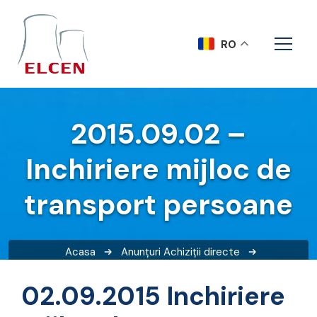
RO
2015.09.02 –
Inchiriere mijloc de
transport persoane
Acasa
Anunțuri
Achiziții directe
2015.09.02 – Inchiriere mijloc de transport persoane
02.09.2015 Inchiriere