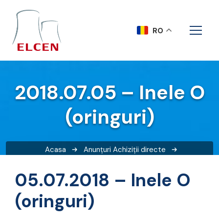
RO
2018.07.05 – Inele O
(oringuri)
Acasa
Anunțuri
Achiziții directe
2018.07.05 – Inele O (oringuri)
05.07.2018 – Inele O
(oringuri)