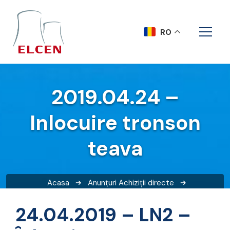
RO
2019.04.24 –
Inlocuire tronson
teava
Acasa
Anunțuri
Achiziții directe
2019.04.24 – Inlocuire tronson teava
24.04.2019 – LN2 –