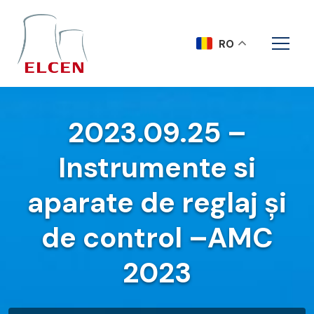
RO
2023.09.25 –
Instrumente si
aparate de reglaj și
de control –AMC
2023