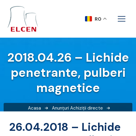
RO
2018.04.26 – Lichide
penetrante, pulberi
magnetice
Acasa
Anunțuri
Achiziții directe
2018.04.26 – Lichide penetrante, pulberi magnetice
26.04.2018 – Lichide