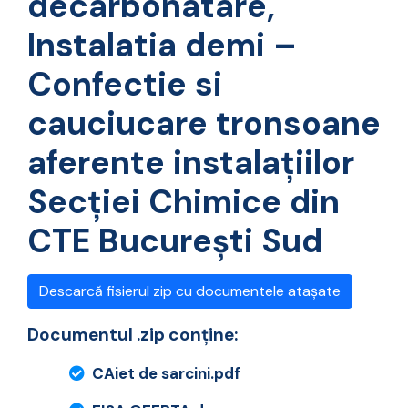
decarbonatare,
Instalatia demi –
Confectie si
cauciucare tronsoane
aferente instalaţiilor
Secţiei Chimice din
CTE Bucureşti Sud
Descarcă fisierul zip cu documentele atașate
Documentul .zip conține:
CAiet de sarcini.pdf