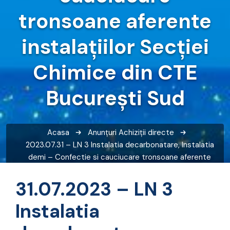
tronsoane aferente
instalaţiilor Secţiei
Chimice din CTE
Bucureşti Sud
Acasa
Anunțuri
Achiziții directe
2023.07.31 – LN 3 Instalatia decarbonatare, Instalatia
demi – Confectie si cauciucare tronsoane aferente
instalaţiilor Secţiei Chimice din CTE Bucureşti Sud
31.07.2023 – LN 3
Instalatia