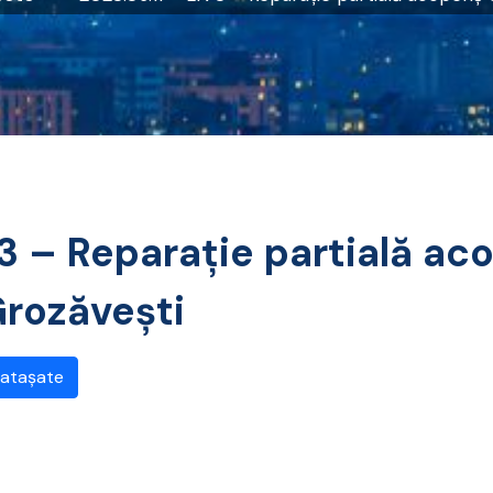
3 – Reparație partială aco
Grozăvești
 atașate