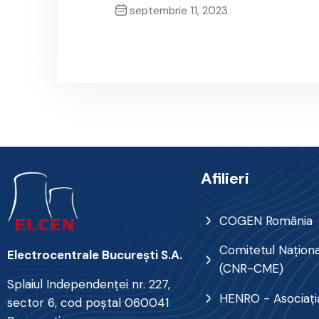
septembrie 11, 2023
Previous Post
Afilieri
COGEN România
Comitetul Naţional
Electrocentrale Bucureşti S.A.
(CNR-CME)
Splaiul Independenţei nr. 227,
HENRO - Asociația
sector 6, cod poştal 060041