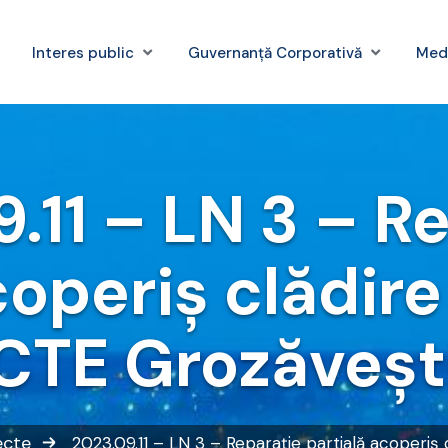
Interes public
Guvernanță Corporativă
Med
.11 – LN 3 – R
coperiș clădire 
CTE Grozăveșt
recte
2023.09.11 – LN 3 – Reparație partială acoperiș 