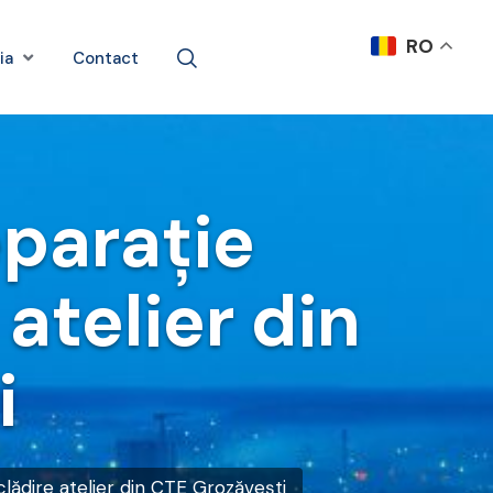
RO
ia
Contact
eparație
atelier din
i
clădire atelier din CTE Grozăvești