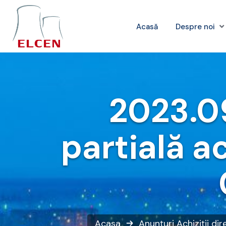
Acasă
Despre noi
2023.09
partială a
Acasa
Anunțuri
Achiziții di