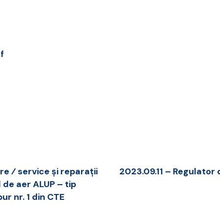
df
re ⁄ service și reparații
2023.09.11 – Regulator
de aer ALUP – tip
r nr. 1 din CTE