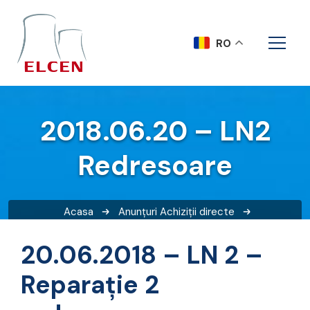
RO
2018.06.20 – LN2
Redresoare
Acasa
Anunțuri
Achiziții directe
2018.06.20 – LN2 Redresoare
20.06.2018 – LN 2 –
Reparație 2