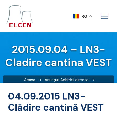
RO
2015.09.04 – LN3-
Cladire cantina VEST
Acasa
Anunțuri
Achiziții directe
2015.09.04 – LN3-Cladire cantina VEST
04.09.2015 LN3-
Clădire cantină VEST