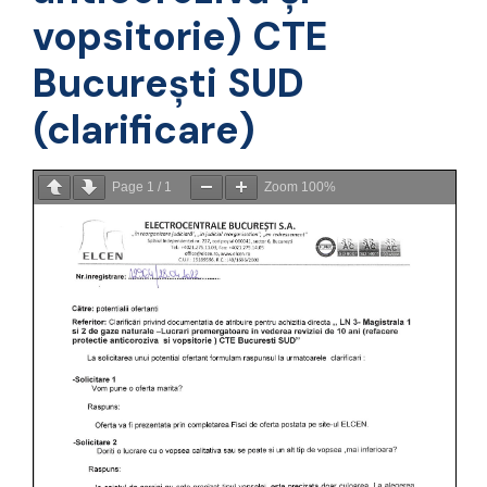
vopsitorie) CTE
București SUD
(clarificare)
Page
1
/
1
Zoom
100%