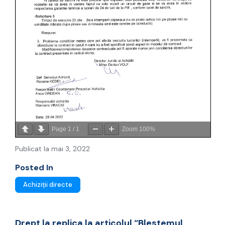
Page
1
/
1
Zoom
100%
Publicat la mai 3, 2022
Posted In
Achiziții directe
Drept la replica la articolul “Blestemul