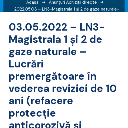
Acasa
Anunțuri
Achiziții directe
2022.05.03 – LN3-Magistrala 1 și 2 de gaze naturale-
Lucrări premergătoare revizie (clarificare)
03.05.2022 – LN3-
Magistrala 1 și 2 de
gaze naturale –
Lucrări
premergătoare în
vederea reviziei de 10
ani (refacere
protecție
anticorozivă și