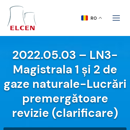
RO
2022.05.03 – LN3-
Magistrala 1 și 2 de
gaze naturale-Lucrări
premergătoare
revizie (clarificare)