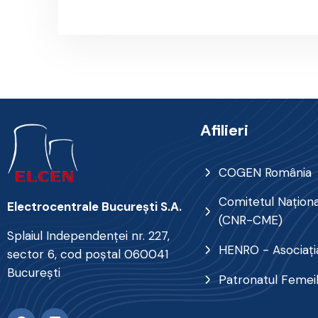
Afilieri
COGEN România
Comitetul Naţional
Electrocentrale Bucureşti S.A.
(CNR-CME)
Splaiul Independenţei nr. 227,
HENRO - Asociația
sector 6, cod poştal 060041
Bucureşti
Patronatul Femei