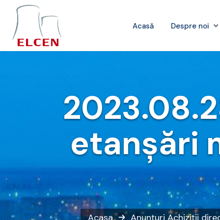
Acasă
Despre noi
2023.08.2
etanșări 
Acasa
Anunțuri
Achiziții dire