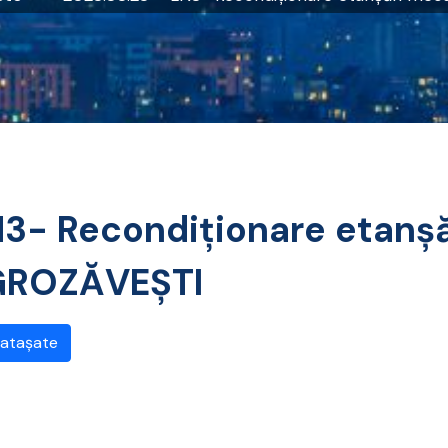
3- Recondiționare etanș
 GROZĂVEȘTI
 atașate