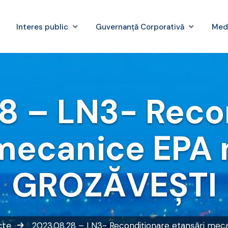
Interes public
Guvernanță Corporativă
Med
8 – LN3- Reco
mecanice EPA 
GROZĂVEȘTI
cte
2023.08.28 – LN3- Recondiționare etanșări me