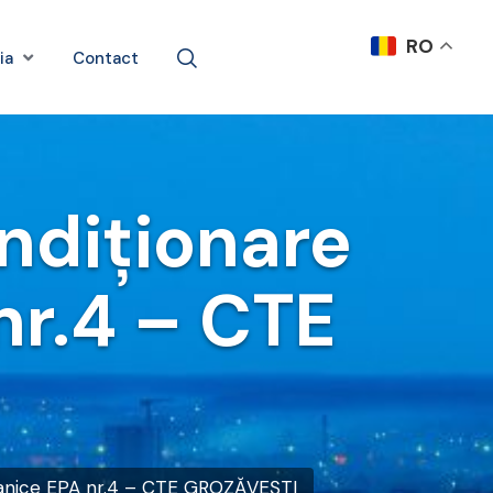
RO
ia
Contact
ndiționare
nr.4 – CTE
canice EPA nr.4 – CTE GROZĂVEȘTI