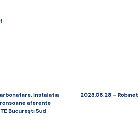
df
arbonatare, Instalatia
2023.08.28 – Robinet 
tronsoane aferente
 CTE Bucureşti Sud