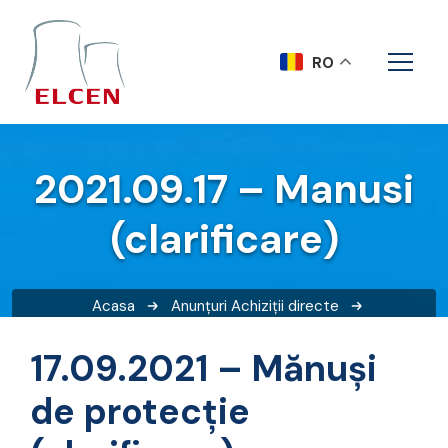
RO
2021.09.17 – Manusi
(clarificare)
Acasa
Anunțuri
Achiziții directe
2021.09.17 – Manusi (clarificare)
17.09.2021 – Mănuși
de protecție