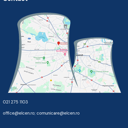
021 275 1103
office@elcen.ro
;
comunicare@elcen.ro