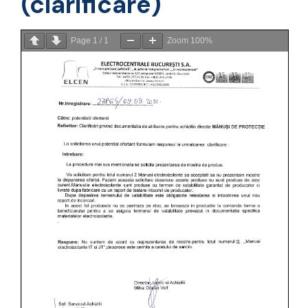
(clarificare)
Page
1
/
1
Zoom
100%