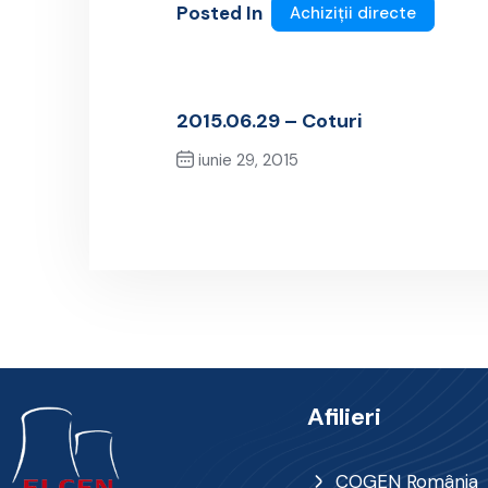
Posted In
Achiziții directe
2015.06.29 – Coturi
iunie 29, 2015
Previous Post
Afilieri
COGEN România