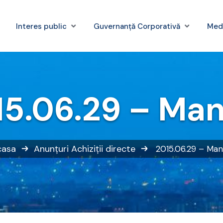
Interes public
Guvernanță Corporativă
Med
15.06.29 – Man
casa
Anunțuri
Achiziții directe
2015.06.29 – Man