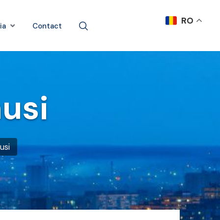
RO
ia
Contact
usi
usi