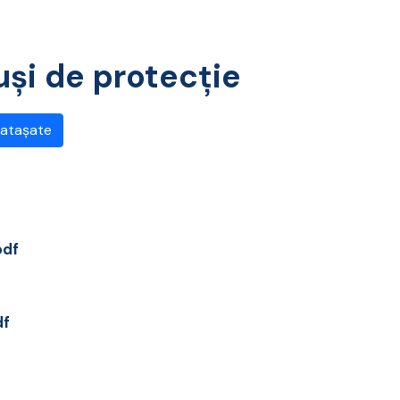
și de protecție
 atașate
pdf
df