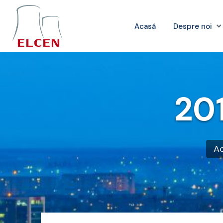
Acasă
Despre noi
20
A