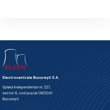
Next Post
Electrocentrale Bucureşti S.A.
Splaiul Independenţei nr. 227,
sector 6, cod poştal 060041
Bucureşti