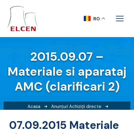
RO
2015.09.07 –
Materiale si aparataj
AMC (clarificari 2)
Acasa
Anunțuri
Achiziții directe
2015.09.07 – Materiale si aparataj AMC (clarificari 2)
07.09.2015 Materiale